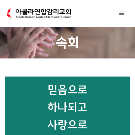
속회
믿음으로
하나되고
사랑으로