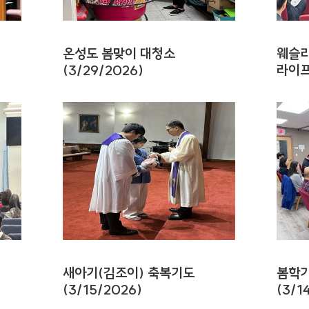
온성도 봄맞이 대청소
웨슬리
(3/29/2026)
라이프
새아기(김조이) 축복기도
봄학기
(3/15/2026)
(3/1