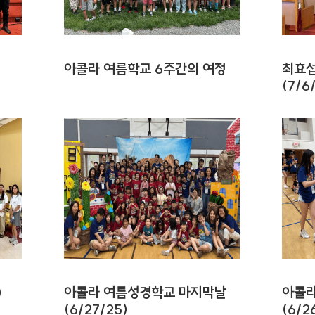
아콜라 여름학교 6주간의 여정
최효섭
(7/6
)
아콜라 여름성경학교 마지막날
아콜라
(6/27/25)
(6/2