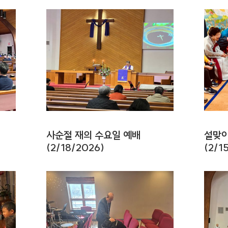
사순절 재의 수요일 예배
설맞이
(2/18/2026)
(2/1