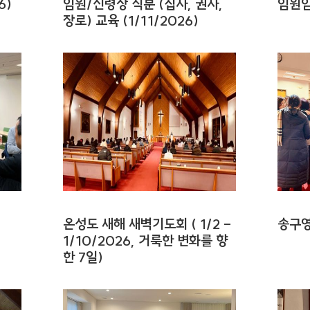
6)
임원/신령상 직분 (집사, 권사,
임원임
장로) 교육 (1/11/2026)
온성도 새해 새벽기도회 ( 1/2 -
송구영
1/10/2026, 거룩한 변화를 향
한 7일)