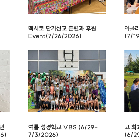
멕시코 단기선교 훈련과 후원
아콜라
Event(7/26/2026)
(7/1
주년
여름 성경학교 VBS (6/29-
고 최
6)
7/3/2026)
(6/2