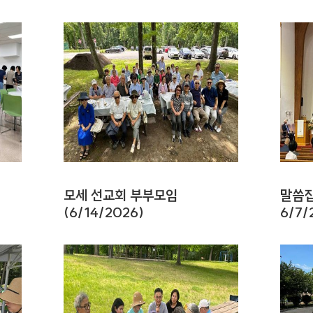
회
모세 선교회 부부모임
말씀집
(6/14/2026)
6/7/