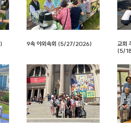
)
9속 야외속회 (5/27/2026)
교회 
(5/1