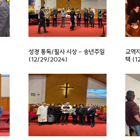
성경 통독/필사 시상 - 송년주일
교역자
(12/29/2024)
택 (1