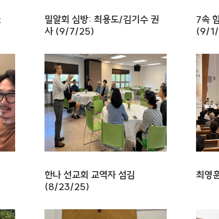
t
밀알회 심방: 최용도/김기수 권
7속 
사 (9/7/25)
(9/1
한나 선교회 교역자 섬김
최영훈
(8/23/25)