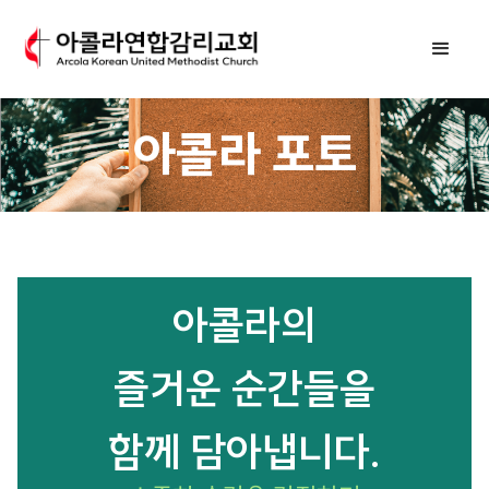
아콜라 포토
아콜라의
즐거운 순간들을
함께 담아냅니다.