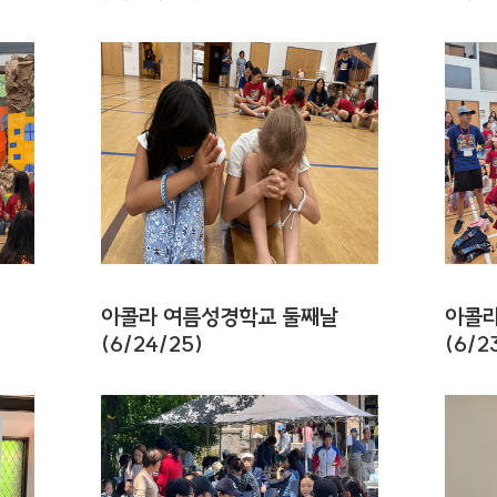
아콜라 여름성경학교 둘째날
아콜라
(6/24/25)
(6/2