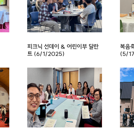
피크닉 선데이 & 어린이부 달란
복음축
트 (6/1/2025)
(5/1