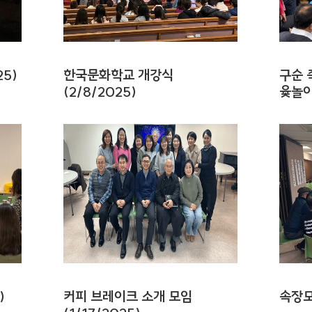
25)
한국문화학교 개강식
구순 
(2/8/2025)
윷놀이 
)
커피 브레이크 소개 모임
속장모임